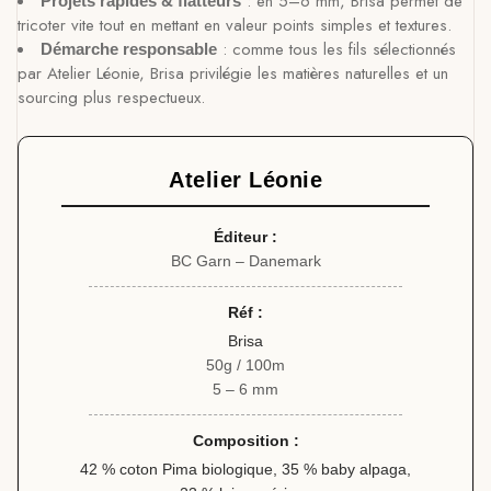
: en 5–6 mm, Brisa permet de
Projets rapides & flatteurs
tricoter vite tout en mettant en valeur points simples et textures.
: comme tous les fils sélectionnés
Démarche responsable
par Atelier Léonie, Brisa privilégie les matières naturelles et un
sourcing plus respectueux.
Atelier Léonie
Éditeur :
BC Garn – Danemark
Réf :
Brisa
50g / 100m
5 – 6 mm
Composition :
42 % coton Pima biologique, 35 % baby alpaga,