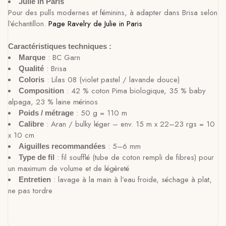
Julie in Paris
Pour des pulls modernes et féminins, à adapter dans Brisa selon
l’échantillon.
Page Ravelry de Julie in Paris
Caractéristiques techniques :
: BC Garn
Marque
: Brisa
Qualité
: Lilas 08 (violet pastel / lavande douce)
Coloris
: 42 % coton Pima biologique, 35 % baby
Composition
alpaga, 23 % laine mérinos
: 50 g = 110 m
Poids / métrage
: Aran / bulky léger – env. 15 m x 22–23 rgs = 10
Calibre
x 10 cm
: 5–6 mm
Aiguilles recommandées
: fil soufflé (tube de coton rempli de fibres) pour
Type de fil
un maximum de volume et de légèreté
: lavage à la main à l’eau froide, séchage à plat,
Entretien
ne pas tordre