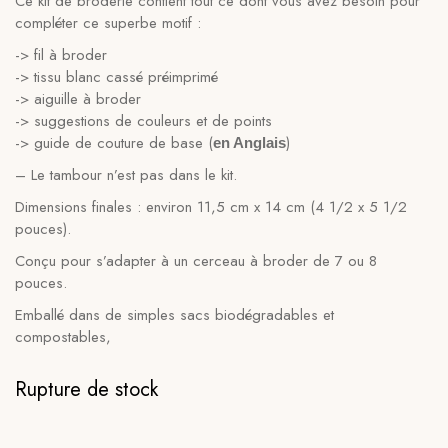
Ce kit de broderie contient tout ce dont vous avez besoin pour
compléter ce superbe motif :
-> fil à broder
-> tissu blanc cassé préimprimé
-> aiguille à broder
-> suggestions de couleurs et de points
-> guide de couture de base (
)
en Anglais
– Le tambour n’est pas dans le kit.
Dimensions finales :
environ 11,5 cm x 14 cm (4 1/2 x 5 1/2
pouces).
Conçu pour s’adapter à un cerceau à broder de 7 ou 8
pouces.
Emballé dans de simples sacs biodégradables et
compostables,
Rupture de stock