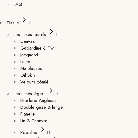
FAQ
Tissus
Les tissés lourds
Canvas
Gabardine & Twill
Jacquard
Laine
Matelassés
Oil Skin
Velours côtelé
Les tissés légers
Broderie Anglaise
Double gaze & lange
Flanelle
Lin & Chanvre
Popeline