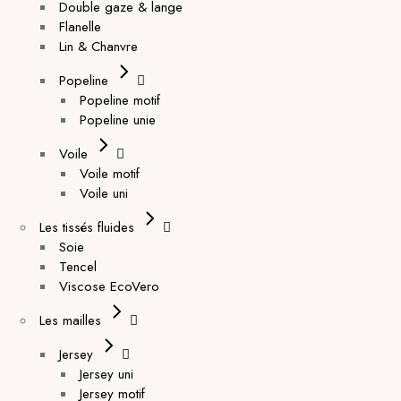
Double gaze & lange
Flanelle
Lin & Chanvre
Popeline
Popeline motif
Popeline unie
Voile
Voile motif
Voile uni
Les tissés fluides
Soie
Tencel
Viscose EcoVero
Les mailles
Jersey
Jersey uni
Jersey motif