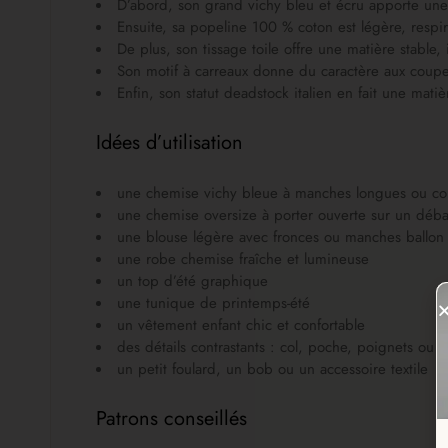
D’abord, son grand vichy bleu et écru apporte une 
Ensuite, sa popeline 100 % coton est légère, respir
De plus, son tissage toile offre une matière stable,
Son motif à carreaux donne du caractère aux coupes
Enfin, son statut deadstock italien en fait une matiè
Idées d’utilisation
une chemise vichy bleue à manches longues ou co
une chemise oversize à porter ouverte sur un déb
une blouse légère avec fronces ou manches ballon
une robe chemise fraîche et lumineuse
un top d’été graphique
une tunique de printemps-été
un vêtement enfant chic et confortable
des détails contrastants : col, poche, poignets ou
un petit foulard, un bob ou un accessoire textile
Patrons conseillés