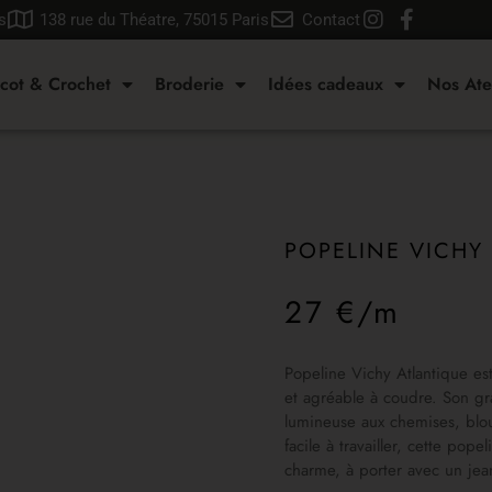
s
138 rue du Théatre, 75015 Paris
Contact
icot & Crochet
Broderie
Idées cadeaux
Nos Ate
POPELINE VICHY
27 €/m
Popeline Vichy Atlantique est
et agréable à coudre. Son gra
lumineuse aux chemises, blou
facile à travailler, cette po
charme, à porter avec un jea