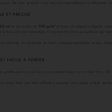
uceur. De plus, le motif vichy structure naturellement la silhouette,
LE ET PRÉCISE
52 cm
et son poids de
100 g/m²
en font une popeline légère, respi
e le tissu est non extensible, il convient très bien aux patrons qui d
r une chemise. En revanche, le motif à carreaux demande un peu d’a
ET FACILE À PORTER
 portée avec un jean brut, un pantalon blanc ou un short écru. Elle s
e pièce forte sans être difficile à associer. Une coupe simple, de bea