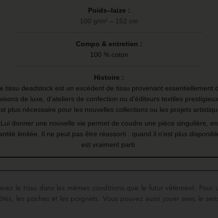
Poids–laize :
100 g/m² – 152 cm
Compo & entretien :
100 % coton
Histoire :
e tissu deadstock est un excédent de tissu provenant essentiellement 
isons de luxe, d’ateliers de confection ou d’éditeurs textiles prestigieux.
est plus nécessaire pour les nouvelles collections ou les projets artistiqu
Lui donner une nouvelle vie permet de coudre une pièce singulière, en
ntité limitée. Il ne peut pas être réassorti : quand il n’est plus disponible
est vraiment parti.
avez le tissu dans les mêmes conditions que le futur vêtement. Pou
s côtés, les poches et les poignets. Vous pouvez aussi jouer avec le