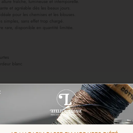
allure fraîche, lumineuse et intemporelle.
ante et agréable dès les beaux jours.
 idéale pour les chemises et les blouses.
 simples, sans effet trop chargé.
re rare, disponible en quantité limitée.
urtes
ardeur blanc
 patte de boutonnage