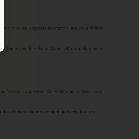
, le dos et les poignets donneront une vraie finition
qui féminisent le volume. Dans cette popeline vichy
ses fronces apporteront du volume au carreau, sans
t au dos donnera du mouvement au vichy, tout en