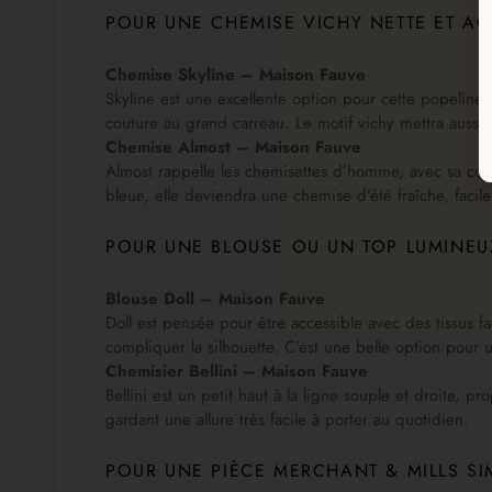
POUR UNE CHEMISE VICHY NETTE ET AC
Chemise Skyline – Maison Fauve
Skyline est une excellente option pour cette popeline. 
couture au grand carreau. Le motif vichy mettra aussi 
Chemise Almost – Maison Fauve
Almost rappelle les chemisettes d’homme, avec sa coup
bleue, elle deviendra une chemise d’été fraîche, facil
POUR UNE BLOUSE OU UN TOP LUMINEU
Blouse Doll – Maison Fauve
Doll est pensée pour être accessible avec des tissus 
compliquer la silhouette. C’est une belle option pour 
Chemisier Bellini – Maison Fauve
Bellini est un petit haut à la ligne souple et droite
gardant une allure très facile à porter au quotidien.
POUR UNE PIÈCE MERCHANT & MILLS SI