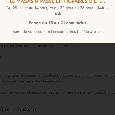
LE MAGASIN PASSE EN HORAIRES D’ÉTÉ :
TUELLE
Du 28 juillet au 14 aout, et du 22 aout au 28 aout :
14h –
18h
Fermé du 15 au 21 aout inclus
Sa coupe droite, intemporelle, et ses plis piqués sur le devant, le col
très bien en valeur ses lignes graphiques.
Merci de votre compréhension et très bel été à vous !
e droite, son petit col souple, ses revers de manches et ses pinces 
e à porter avec un jean ou un pantalon blanc.
X
faciles à coudre comme la popeline de coton. Ses plis de manches et 
une blouse joyeuse et très lumineuse.
, proposé en version chemise ou blouse. Son jeu de plis aux épaules e
MPLE ET DURABLE