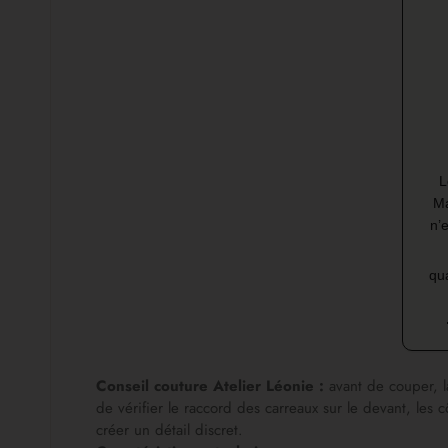
L
Ma
n’
qua
Conseil couture Atelier Léonie :
avant de couper, l
de vérifier le raccord des carreaux sur le devant, le
créer un détail discret.