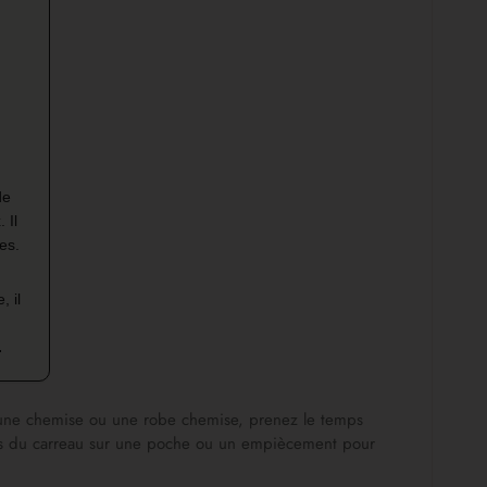
de
 Il
es.
, il
r une chemise ou une robe chemise, prenez le temps
 sens du carreau sur une poche ou un empiècement pour