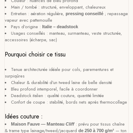
Couleur : nuances de bleu profond
Main / tombé : structuré, enveloppant, chaleureux
Entretien : aération régulière,
; repassage
pressing conseillé
vapeur avec pattemouille
Pays d’origine :
Italie – deadstock
Usages conseillés : manteau, surmanteau, veste structurée,
accessoires (écharpe, sac)
Pourquoi choisir ce tissu
Tenue architecturée idéale pour cols, parementures et
surpiqûres
Chaleur & durabilité d’un tweed laine de belle densité
Bleu profond intemporel, facile à coordonner
Deadstock italien : qualité couture, quantité limitée
Confort de coupe : stabilité, bords nets après thermocollage
Idées couture :
: prévu pour tissus chaîne
Maison Fauve — Manteau
Cliff
& trame type lainage/tweed/jacquard
— ton
de 250 à 700 g/m²