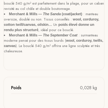
bouclé 540 g/m² est parfaitement dans la plage, pour un caban
revisité au col châle et double boutonnage.
: manteau
Merchant & Mills —
The Sanda
(coat/jacket)
oversize, doublé ou non. Tissus conseillés :
wool, corduroy,
Un
cotton twill/canvas, oilskin…
poids élevé donne un
, idéal pour ce bouclé.
rendu plus structuré
: surmanteau
Merchant & Mills —
The September Coat
moderne pensé pour des tissus lourds (
wool, corduroy, twills,
). Le bouclé 540 g/m² offrira une ligne sculptée et très
canvas
chaleureuse.
Poids
0,028 kg