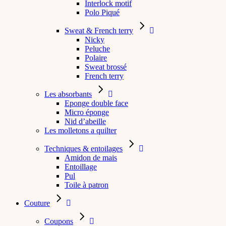
Interlock motif
Polo Piqué
Sweat & French terry
Nicky
Peluche
Polaire
Sweat brossé
French terry
Les absorbants
Eponge double face
Micro éponge
Nid d’abeille
Les molletons a quilter
Techniques & entoilages
Amidon de mais
Entoillage
Pul
Toile à patron
Couture
Coupons