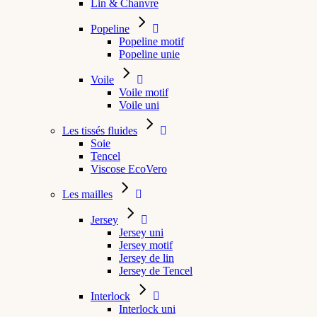
Lin & Chanvre
Popeline
Popeline motif
Popeline unie
Voile
Voile motif
Voile uni
Les tissés fluides
Soie
Tencel
Viscose EcoVero
Les mailles
Jersey
Jersey uni
Jersey motif
Jersey de lin
Jersey de Tencel
Interlock
Interlock uni