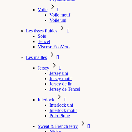
Voile
Voile motif
Voile uni
Les tissés fluides
Soie
Tencel
Viscose EcoVero
Les mailles
Jersey
Jersey uni
Jersey motif
Jersey de lin
Jersey de Tencel
Interlock
Interlock uni
Interlock motif
Polo Piqué
Sweat & French terry
Nicky