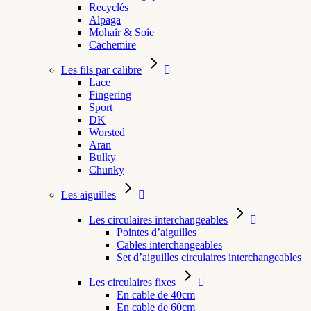
Recyclés
Alpaga
Mohair & Soie
Cachemire
Les fils par calibre
Lace
Fingering
Sport
DK
Worsted
Aran
Bulky
Chunky
Les aiguilles
Les circulaires interchangeables
Pointes d’aiguilles
Cables interchangeables
Set d’aiguilles circulaires interchangeables
Les circulaires fixes
En cable de 40cm
En cable de 60cm