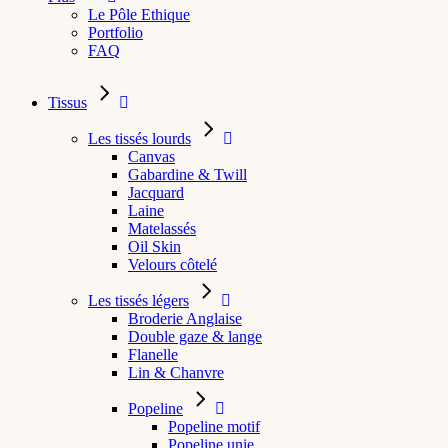
Le Pôle Ethique
Portfolio
FAQ
Tissus
Les tissés lourds
Canvas
Gabardine & Twill
Jacquard
Laine
Matelassés
Oil Skin
Velours côtelé
Les tissés légers
Broderie Anglaise
Double gaze & lange
Flanelle
Lin & Chanvre
Popeline
Popeline motif
Popeline unie