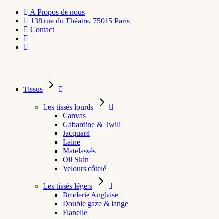
A Propos de nous
138 rue du Théatre, 75015 Paris
Contact
Tissus
Les tissés lourds
Canvas
Gabardine & Twill
Jacquard
Laine
Matelassés
Oil Skin
Velours côtelé
Les tissés légers
Broderie Anglaise
Double gaze & lange
Flanelle