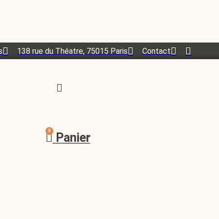
s
138 rue du Théatre, 75015 Paris
Contact
0
Panier