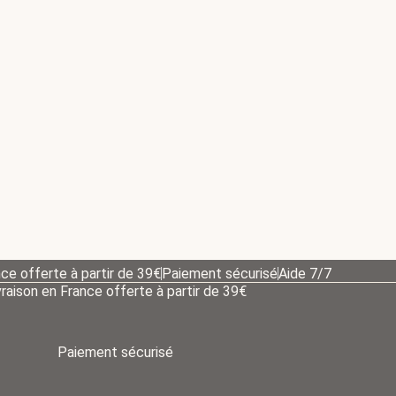
7,50
€
Ajouter au panier
Gepard – CottonWool 5 Organic – Bleu acier – 732
7,50
€
Ajouter au panier
nce offerte à partir de 39€
Paiement sécurisé
Aide 7/7
vraison en France offerte à partir de 39€
Paiement sécurisé