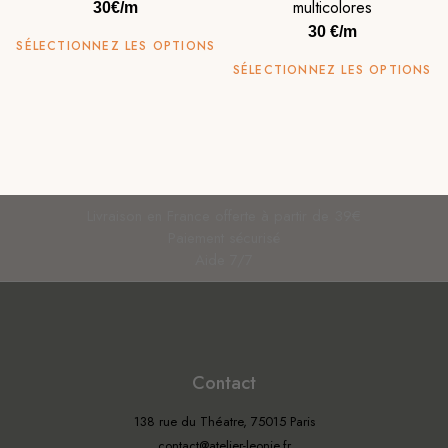
multicolores
30€/m
30 €/m
SÉLECTIONNEZ LES OPTIONS
SÉLECTIONNEZ LES OPTIONS
Livraison en France offerte à partir de 39€
Paiement sécurisé
Aide 7/7
Contact
138 rue du Théatre, 75015 Paris
contact@atelier-leonie.fr