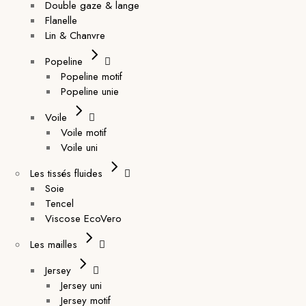
Double gaze & lange
Flanelle
Lin & Chanvre
Popeline
Popeline motif
Popeline unie
Voile
Voile motif
Voile uni
Les tissés fluides
Soie
Tencel
Viscose EcoVero
Les mailles
Jersey
Jersey uni
Jersey motif