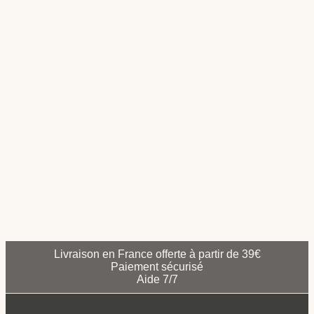
Leroy Lion – Amigurumi
14,90
€
Ajouter au panier
Koala Sydney – Amigurumi
14,90
€
Ajouter au panier
Livraison en France offerte à partir de 39€
Paiement sécurisé
Aide 7/7