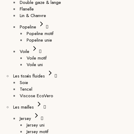
Double gaze & lange
Flanelle
Lin & Chanvre
Popeline
Popeline motif
Popeline unie
Voile
Voile motif
Voile uni
Les tissés fluides
Soie
Tencel
Viscose EcoVero
Les mailles
Jersey
Jersey uni
Jersey motif