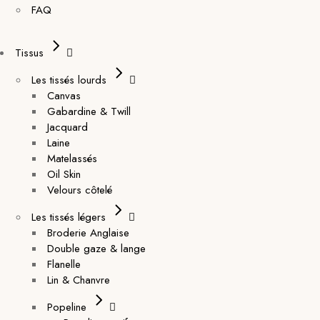
FAQ
Tissus
Les tissés lourds
Canvas
Gabardine & Twill
Jacquard
Laine
Matelassés
Oil Skin
Velours côtelé
Les tissés légers
Broderie Anglaise
Double gaze & lange
Flanelle
Lin & Chanvre
Popeline