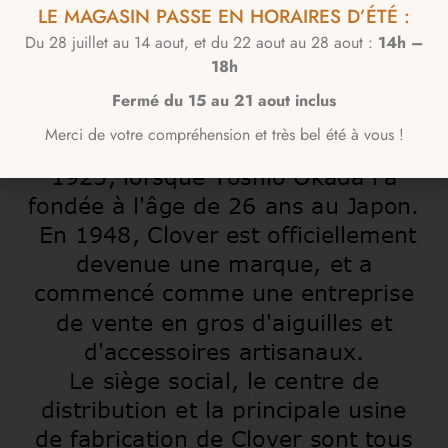
LE MAGASIN PASSE EN HORAIRES D’ÉTÉ :
Du 28 juillet au 14 aout, et du 22 aout au 28 aout :
14h –
18h
Fermé du 15 au 21 aout inclus
Merci de votre compréhension et très bel été à vous !