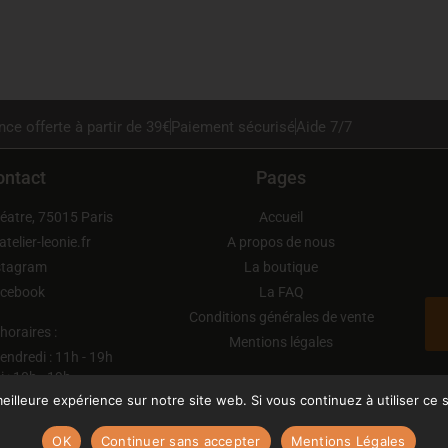
nce offerte à partir de 39€
Paiement sécurisé
Aide 7/7
ontact
Pages
éatre, 75015 Paris
Accueil
elier-leonie.fr
A propos de nous
stagram
La boutique
cebook
La FAQ
Conditions générales de vente
horaires :
Mentions légales
endredi : 11h - 19h
 : 10h - 19h
 : 14h30 - 18h
eilleure expérience sur notre site web. Si vous continuez à utiliser ce
OK
Continuer sans accepter
Mentions Légales