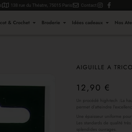
s
138 rue du Théatre, 75015 Paris
Contact
icot & Crochet
Broderie
Idées cadeaux
Nos Ate
AIGUILLE A TRI
12,90
€
Un procédé high-tech :La hau
permet d’atteindre l’excellen
Une épaisseur uniforme pour l
Les standards de qualité très
splendides ouvrages.