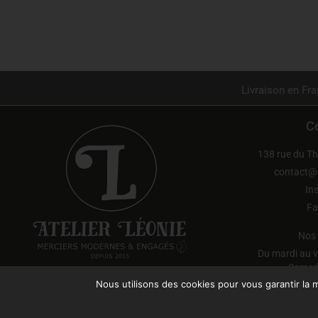
Livraison en Fra
C
138 rue du Th
contact@at
In
Fa
Nos 
Du mardi au v
Samedi
Dimanche
Nous utilisons des cookies pour vous garantir la m