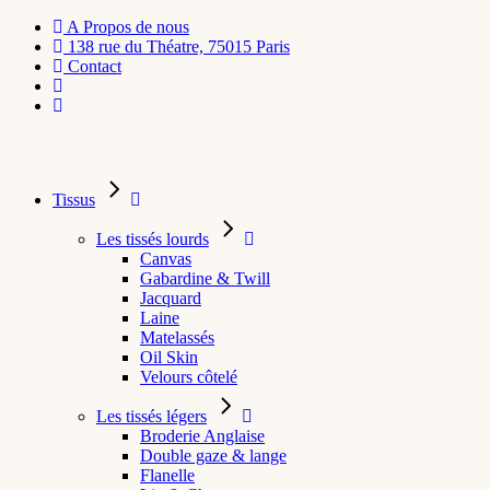
A Propos de nous
138 rue du Théatre, 75015 Paris
Contact
Tissus
Les tissés lourds
Canvas
Gabardine & Twill
Jacquard
Laine
Matelassés
Oil Skin
Velours côtelé
Les tissés légers
Broderie Anglaise
Double gaze & lange
Flanelle