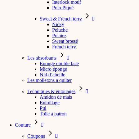
Interlock motif
Polo Piqué
Sweat & French terry
Nicky
Peluche
Polaire
Sweat brossé
French terry
Les absorbants
Eponge double face
Micro éponge
Nid d’abeille
Les molletons a quilter
Techniques & entoilages
Amidon de mais
Entoillage
Pul
Toile à patron
Couture
Coupons