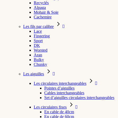
Recyclés
Alpaga
Mohair & Soie
Cachemire
Les fils par calibre
Lace
Fingering
Sport
DK
Worsted
Aran
Bulky
Chunky
Les aiguilles
Les circulaires interchangeables
Pointes d’aiguilles
Cables interchangeables
Set d’aiguilles circulaires interchangeables
Les circulaires fixes
En cable de 40cm
En cable de 60cm