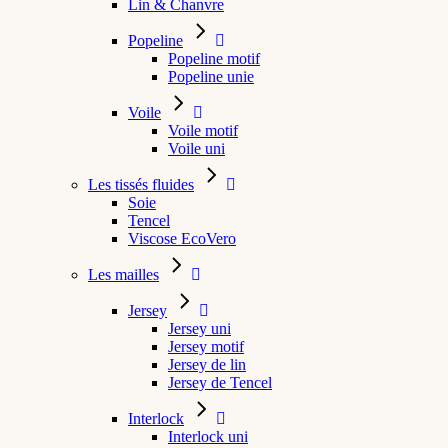
Lin & Chanvre
Popeline
Popeline motif
Popeline unie
Voile
Voile motif
Voile uni
Les tissés fluides
Soie
Tencel
Viscose EcoVero
Les mailles
Jersey
Jersey uni
Jersey motif
Jersey de lin
Jersey de Tencel
Interlock
Interlock uni