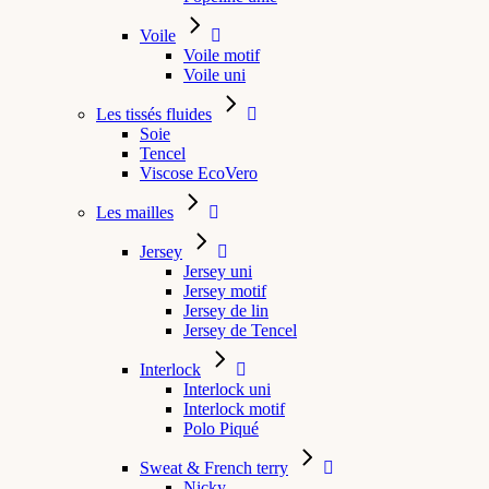
Voile
Voile motif
Voile uni
Les tissés fluides
Soie
Tencel
Viscose EcoVero
Les mailles
Jersey
Jersey uni
Jersey motif
Jersey de lin
Jersey de Tencel
Interlock
Interlock uni
Interlock motif
Polo Piqué
Sweat & French terry
Nicky