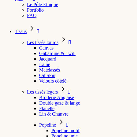
Le Pôle Ethique
Portfolio
FAQ
Tissus
Les tissés lourds
Canvas
Gabardine & Twill
Jacquard
Laine
Matelassés
Oil Skin
Velours côtelé
Les tissés légers
Broderie Anglaise
Double gaze & lange
Flanelle
Lin & Chanvre
Popeline
Popeline motif
Popeline unie