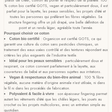
plaisir de créer, confort au porter et respect de la planète. 100
% coton bio certifié GOTS, vegan et particulièrement doux, il est
parfait pour la layette, les peaux sensibles, les projets d’été et
toutes les personnes qui préfèrent les fibres végétales. Sa
structure fingering offre un joli drapé, une belle définition de
point et un rendu léger, agréable toute l’année.
Pourquoi choisir ce coton
: Organicon est certifié GOTS, ce qui
Coton bio certifié
garantit une culture du coton sans pesticides chimiques, un
traitement des eaux usées contrôlé et des teintures répondant aux
critères les plus exigeants de l’industrie textile.
: particulièrement doux et
Idéal pour les peaux sensibles
respirant, ce coton convient parfaitement à la layette, aux
couvertures de bébé et aux personnes sujettes aux irritations.
: 100 % fibre
Vegan & respectueux du bien-être animal
végétale, aucune matière d’origine animale n’est utilisée, ni dans
le fil ni dans les procédés de fabrication.
: son épaisseur fingering permet
Polyvalent & facile à vivre
autant les vêtements d’été que les châles légers, les jouets au
crochet ou les projets multicolores, avec un entretien simple au
quotidien.