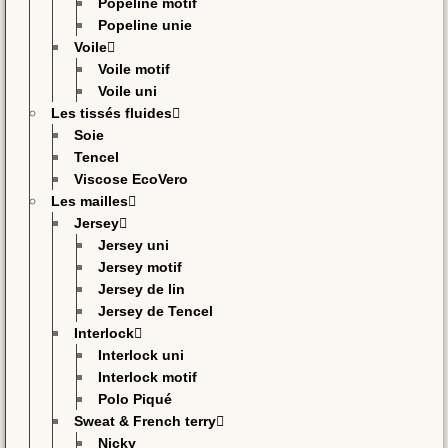
Popeline motif
Popeline unie
Voile
Voile motif
Voile uni
Les tissés fluides
Soie
Tencel
Viscose EcoVero
Les mailles
Jersey
Jersey uni
Jersey motif
Jersey de lin
Jersey de Tencel
Interlock
Interlock uni
Interlock motif
Polo Piqué
Sweat & French terry
Nicky