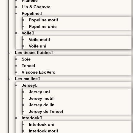
Flanelle
Lin & Chanvre
Popeline
Popeline motif
Popeline unie
Voile
Voile motif
Voile uni
Les tissés fluides
Soie
Tencel
Viscose EcoVero
Les mailles
Jersey
Jersey uni
Jersey motif
Jersey de lin
Jersey de Tencel
Interlock
Interlock uni
Interlock motif