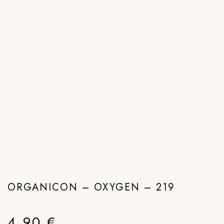
ORGANICON – OXYGEN – 219
4,90
€