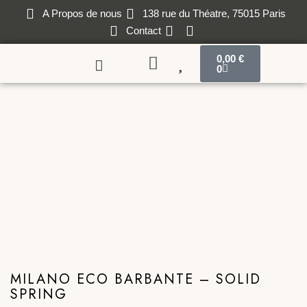
A Propos de nous
138 rue du Théatre, 75015 Paris
Contact
0,00
€
0
MILANO ECO BARBANTE – SOLID
SPRING