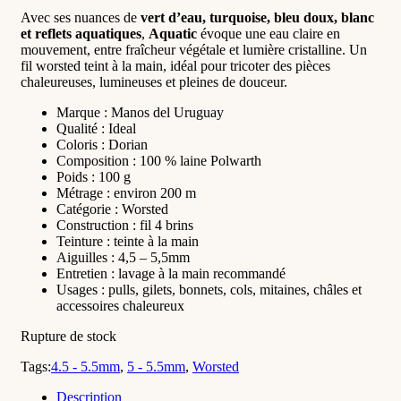
Avec ses nuances de
vert d’eau, turquoise, bleu doux, blanc
et reflets aquatiques
,
Aquatic
évoque une eau claire en
mouvement, entre fraîcheur végétale et lumière cristalline. Un
fil worsted teint à la main, idéal pour tricoter des pièces
chaleureuses, lumineuses et pleines de douceur.
Marque : Manos del Uruguay
Qualité : Ideal
Coloris : Dorian
Composition : 100 % laine Polwarth
Poids : 100 g
Métrage : environ 200 m
Catégorie : Worsted
Construction : fil 4 brins
Teinture : teinte à la main
Aiguilles : 4,5 – 5,5mm
Entretien : lavage à la main recommandé
Usages : pulls, gilets, bonnets, cols, mitaines, châles et
accessoires chaleureux
Rupture de stock
Tags:
4.5 - 5.5mm
,
5 - 5.5mm
,
Worsted
Description