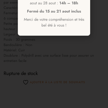
par exemple dans les poches de Betina et Civ.
aout au 28 aout :
14h – 18h
Caractéristiques :
Fermé du 15 au 21 aout inclus
Fermeture boutonnée
6 compartiments pour aiguilles
Merci de votre compréhension et très
Petite poche ouverte
bel été à vous !
hauteur : 8 cm
Largeur : 8 cm
Poids : 30 grammes
Bandoulière : Non
Matériel: Cuir
Doublure : Polydrill avec une surface lisse pour assurer un
entretien facile
Rupture de stock
AJOUTER À LA LISTE DE SOUHAITS