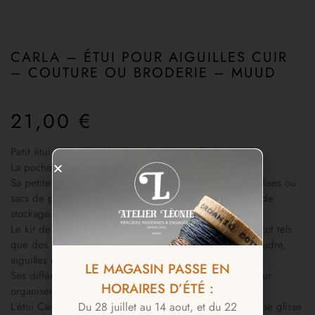
CARLA – ÉTUI POUR AIGUILLES CUIR
– COUTURE OU BRODERIE – MUUD
21,00
€
Petit étui à aiguilles pliable en cuir magnifique
La pochette Carla est l’une des plus petites de Muud.
Sa petite taille lui permet de se glisser dans d’autres valises ou
sacs de projet, exploitant ainsi intelligemment l’espace de
stockage.
Le kit de couture contiendra vos petits essentiels de tricot tels
que des bouchons, marqueurs de points, aiguilles à coudre,
aiguilles et bâtons à broder.
LE MAGASIN PASSE EN
Ses différents compartiments et poches sont parfaits pour
HORAIRES D’ÉTÉ :
organiser ces petits accessoires de tricot.
Du 28 juillet au 14 aout, et du 22
L’étui Carla est parfait à emporter partout avec vous : il se glisse