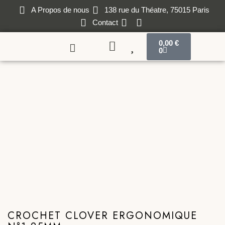
A Propos de nous
138 rue du Théatre, 75015 Paris
Contact
0,00
€
0
CROCHET CLOVER ERGONOMIQUE