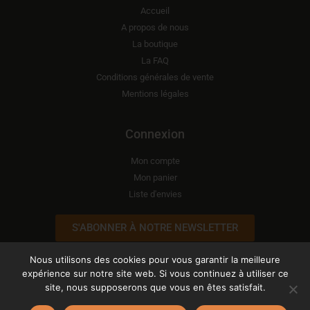
Accueil
A propos de nous
La boutique
La FAQ
Conditions générales de vente
Mentions légales
Connexion
Mon compte
Mon panier
Liste d'envies
S'ABONNER À NOTRE NEWSLETTER
Nous utilisons des cookies pour vous garantir la meilleure
expérience sur notre site web. Si vous continuez à utiliser ce
site, nous supposerons que vous en êtes satisfait.
Copyright © 2026 ATELIER LÉONIE