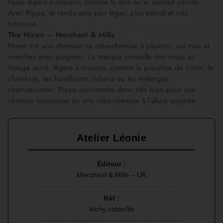
tissés légers à moyens, comme le drill ou le sanded canvas.
Avec Pippa, le rendu sera plus léger, plus estival et très
lumineux.
The Niven – Merchant & Mills
Niven est une chemise ou robe-chemise à plastron, col mao et
manches avec poignets. La marque conseille des tissus au
tissage serré, légers à moyens, comme la popeline de coton, le
chambray, les handlooms indiens ou les mélanges
chanvre/coton. Pippa conviendra donc très bien pour une
chemise lumineuse ou une robe-chemise à l’allure soignée.
Atelier Léonie
Éditeur :
Merchant & Mills – UK
Réf :
Vichy coton/lin