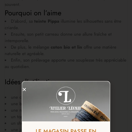
souvent.
Pourquoi on l’aime
D’abord, sa
teinte Pippa
illumine les silhouettes sans être
criarde.
Ensuite, son petit carreau donne une allure fraîche et
intemporelle.
De plus, le mélange
coton bio et lin
offre une matière
naturelle et agréable.
Enfin, son prélavage apporte une souplesse très appréciable
au quotidien.
Idées d’utilisation
une chemise lumineuse
une blouse ample
une robe d’été
un top boutonné
un short souple
une jupe froncée
LE MAGASIN PASSE EN