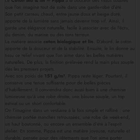
Le
Coton bio & lin – Pippa
a la douceur des tissus solaires
que l’on imagine tout de suite dans une garde-robe d’été.
Son petit carreau chaud, entre jaune doux et beige doré,
apporte de la lumière sans jamais devenir trop vif. Ainsi, il
garde une élégance naturelle, facile à associer avec de l’écru,
du denim, du marine ou des tons terreux.
La matière associe
coton biologique et lin
. D’abord, le coton
apporte de la douceur et de la stabilité. Ensuite, le lin donne au
tissu ce relief vivant que l’on aime dans les belles matières
naturelles. De plus, la finition prélavée rend la main plus souple
dès les premiers projets.
Avec son poids de
151 g/m²
, Pippa reste léger. Pourtant, il
conserve une tenue suffisante pour de belles pièces
d’habillement. Il conviendra donc aussi bien à une chemise
lumineuse qu’à une robe droite, une blouse souple, un top
estival ou un short confortable.
On l’imagine dans un vestiaire à la fois simple et raffiné : une
chemise portée manches retroussées, une robe de week-end,
un haut boutonné, ou encore un ensemble d’été à l’esprit
atelier. En somme, Pippa est une matière joyeuse, naturelle et
durable, pensée pour des vêtements que l’on aime porter