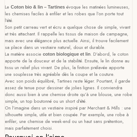
Le
évoque les matinées lumineuses,
Coton bio & lin – Tartines
les chemises faciles à enfiler et les robes que l’on porte tout
l’été.
Son petit carreau vert et écru a quelque chose de simple, vivant
et très attachant. Il rappelle les tissus de maison de campagne,
mais avec une élégance plus actuelle. Ainsi, il trouve facilement
sa place dans un vestiaire naturel, doux et durable.
La matière associe
. D’abord, le coton
coton biologique et lin
apporte de la douceur et de la stabilité. Ensuite, le lin donne au
tissu un relief plus vivant. De plus, la finition prélavée apporte
une souplesse très agréable dès la coupe et la couture.
Avec son poids équilibré, Tartines reste léger. Pourtant, il garde
assez de tenue pour dessiner de jolies lignes. Il conviendra
donc aussi bien à une chemise droite qu’à une blouse, une robe
simple, un top boutonné ou un short d’été.
On l’imagine dans un vestiaire inspiré par Merchant & Mills : une
silhouette simple, utile et bien coupée. Par exemple, une robe à
enfiler, une chemise de week-end ou un haut sans prétention,
mais parfaitement choisi.
Pourquoi on l’aime