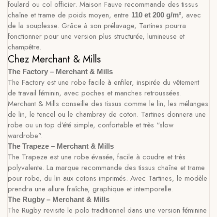
foulard ou col officier. Maison Fauve recommande des tissus
chaîne et trame de poids moyen, entre
, avec
110 et 200 g/m²
de la souplesse. Grâce à son prélavage, Tartines pourra
fonctionner pour une version plus structurée, lumineuse et
champêtre.
Chez Merchant & Mills
The Factory – Merchant & Mills
The Factory est une robe facile à enfiler, inspirée du vêtement
de travail féminin, avec poches et manches retroussées.
Merchant & Mills conseille des tissus comme le lin, les mélanges
de lin, le tencel ou le chambray de coton. Tartines donnera une
robe ou un top d’été simple, confortable et très “slow
wardrobe”.
The Trapeze – Merchant & Mills
The Trapeze est une robe évasée, facile à coudre et très
polyvalente. La marque recommande des tissus chaîne et trame
pour robe, du lin aux cotons imprimés. Avec Tartines, le modèle
prendra une allure fraîche, graphique et intemporelle.
The Rugby – Merchant & Mills
The Rugby revisite le polo traditionnel dans une version féminine