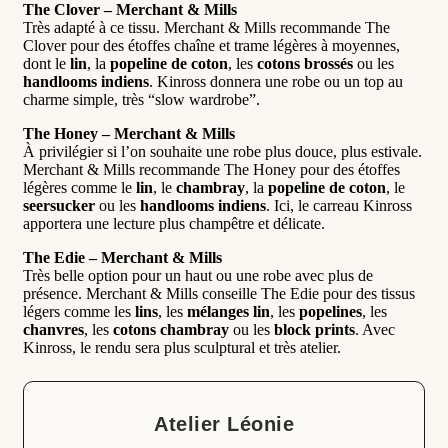
The Clover – Merchant & Mills
Très adapté à ce tissu. Merchant & Mills recommande The
Clover pour des étoffes chaîne et trame légères à moyennes,
dont le
lin
, la
popeline de coton
, les
cotons brossés
ou les
handlooms indiens
. Kinross donnera une robe ou un top au
charme simple, très “slow wardrobe”.
The Honey – Merchant & Mills
À privilégier si l’on souhaite une robe plus douce, plus estivale.
Merchant & Mills recommande The Honey pour des étoffes
légères comme le
lin
, le
chambray
, la
popeline de coton
, le
seersucker
ou les
handlooms indiens
. Ici, le carreau Kinross
apportera une lecture plus champêtre et délicate.
The Edie – Merchant & Mills
Très belle option pour un haut ou une robe avec plus de
présence. Merchant & Mills conseille The Edie pour des tissus
légers comme les
lins
, les
mélanges lin
, les
popelines
, les
chanvres
, les
cotons chambray
ou les
block prints
. Avec
Kinross, le rendu sera plus sculptural et très atelier.
Atelier Léonie