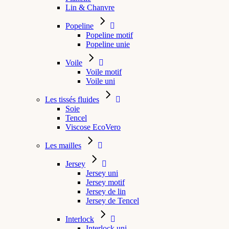
Lin & Chanvre
Popeline
Popeline motif
Popeline unie
Voile
Voile motif
Voile uni
Les tissés fluides
Soie
Tencel
Viscose EcoVero
Les mailles
Jersey
Jersey uni
Jersey motif
Jersey de lin
Jersey de Tencel
Interlock
Interlock uni