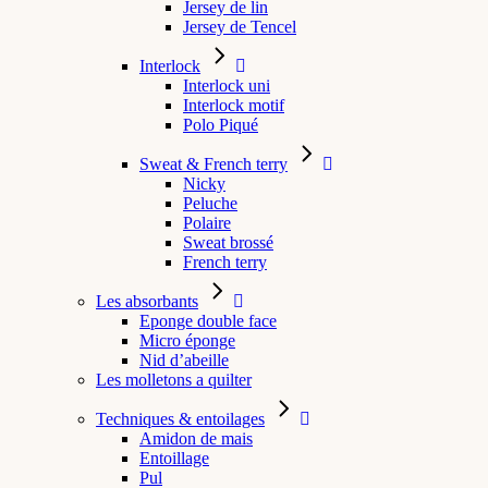
Jersey de lin
Jersey de Tencel
Interlock
Interlock uni
Interlock motif
Polo Piqué
Sweat & French terry
Nicky
Peluche
Polaire
Sweat brossé
French terry
Les absorbants
Eponge double face
Micro éponge
Nid d’abeille
Les molletons a quilter
Techniques & entoilages
Amidon de mais
Entoillage
Pul