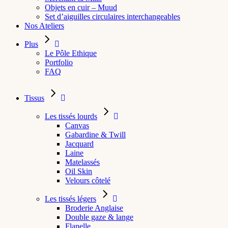
Objets en cuir – Muud
Set d’aiguilles circulaires interchangeables
Nos Ateliers
Plus
Le Pôle Ethique
Portfolio
FAQ
Tissus
Les tissés lourds
Canvas
Gabardine & Twill
Jacquard
Laine
Matelassés
Oil Skin
Velours côtelé
Les tissés légers
Broderie Anglaise
Double gaze & lange
Flanelle