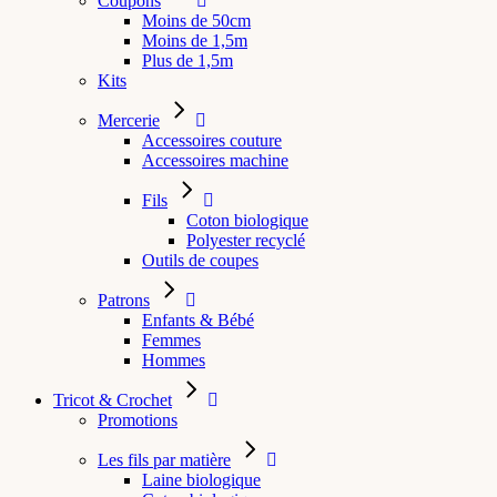
Coupons
Moins de 50cm
Moins de 1,5m
Plus de 1,5m
Kits
Mercerie
Accessoires couture
Accessoires machine
Fils
Coton biologique
Polyester recyclé
Outils de coupes
Patrons
Enfants & Bébé
Femmes
Hommes
Tricot & Crochet
Promotions
Les fils par matière
Laine biologique