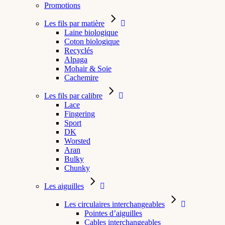
Promotions
Les fils par matière
Laine biologique
Coton biologique
Recyclés
Alpaga
Mohair & Soie
Cachemire
Les fils par calibre
Lace
Fingering
Sport
DK
Worsted
Aran
Bulky
Chunky
Les aiguilles
Les circulaires interchangeables
Pointes d’aiguilles
Cables interchangeables