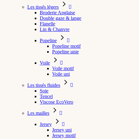
Les tissés légers
Broderie Anglaise
Double gaze & lange
Flanelle
Lin & Chanvre
Popeline
Popeline motif
Popeline unie
Voile
Voile motif
Voile uni
Les tissés fluides
Soie
Tencel
Viscose EcoVero
Les mailles
Jersey
Jersey uni
Jersey motif