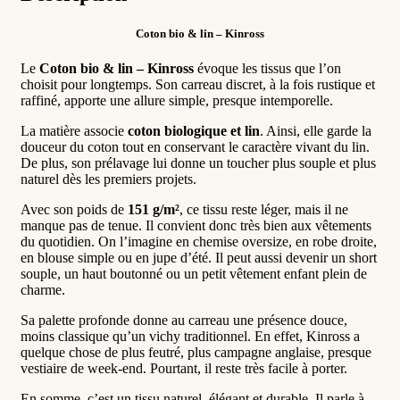
Coton bio & lin – Kinross
Le
Coton bio & lin – Kinross
évoque les tissus que l’on
choisit pour longtemps. Son carreau discret, à la fois rustique et
raffiné, apporte une allure simple, presque intemporelle.
La matière associe
coton biologique et lin
. Ainsi, elle garde la
douceur du coton tout en conservant le caractère vivant du lin.
De plus, son prélavage lui donne un toucher plus souple et plus
naturel dès les premiers projets.
Avec son poids de
151 g/m²
, ce tissu reste léger, mais il ne
manque pas de tenue. Il convient donc très bien aux vêtements
du quotidien. On l’imagine en chemise oversize, en robe droite,
en blouse simple ou en jupe d’été. Il peut aussi devenir un short
souple, un haut boutonné ou un petit vêtement enfant plein de
charme.
Sa palette profonde donne au carreau une présence douce,
moins classique qu’un vichy traditionnel. En effet, Kinross a
quelque chose de plus feutré, plus campagne anglaise, presque
vestiaire de week-end. Pourtant, il reste très facile à porter.
En somme, c’est un tissu naturel, élégant et durable. Il parle à