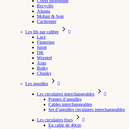
Coton biologique
Recyclés
Alpaga
Mohair & Soie
Cachemire
Les fils par calibre
Lace
Fingering
Sport
DK
Worsted
Aran
Bulky
Chunky
Les aiguilles
Les circulaires interchangeables
Pointes d’aiguilles
Cables interchangeables
Set d’aiguilles circulaires interchangeables
Les circulaires fixes
En cable de 40cm