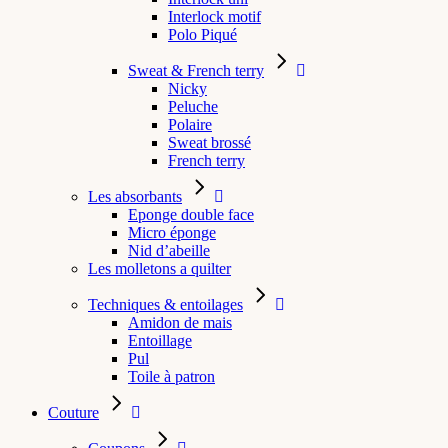
Interlock motif
Polo Piqué
Sweat & French terry
Nicky
Peluche
Polaire
Sweat brossé
French terry
Les absorbants
Eponge double face
Micro éponge
Nid d’abeille
Les molletons a quilter
Techniques & entoilages
Amidon de mais
Entoillage
Pul
Toile à patron
Couture