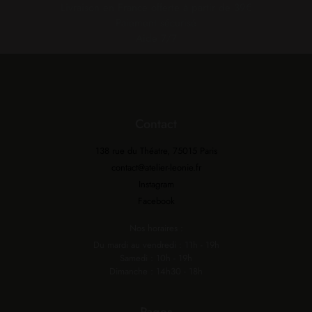
Livraison en France offerte à partir de 39€
Paiement sécurisé
Aide 7/7
Contact
138 rue du Théatre, 75015 Paris
contact@atelier-leonie.fr
Instagram
Facebook
Nos horaires :
Du mardi au vendredi : 11h - 19h
Samedi : 10h - 19h
Dimanche : 14h30 - 18h
Pages