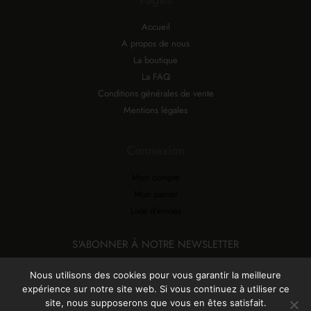
Accueil
A propos de nous
La boutique
La FAQ
Conditions générales de vente
Mentions légales
Connexion
Mon compte
Mon panier
Liste d'envies
S'ABONNER À NOTRE NEWSLETTER
Nous utilisons des cookies pour vous garantir la meilleure
expérience sur notre site web. Si vous continuez à utiliser ce
site, nous supposerons que vous en êtes satisfait.
Copyright © 2026 ATELIER LÉONIE