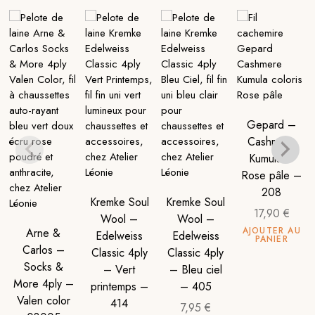
Gepard –
Cashmere
Kumula –
Rose pâle –
208
Kremke Soul
Kremke Soul
17,90
€
Wool –
Wool –
AJOUTER AU
Arne &
Edelweiss
Edelweiss
PANIER
Carlos –
Classic 4ply
Classic 4ply
Socks &
– Vert
– Bleu ciel
More 4ply –
printemps –
– 405
Valen color
414
7,95
€