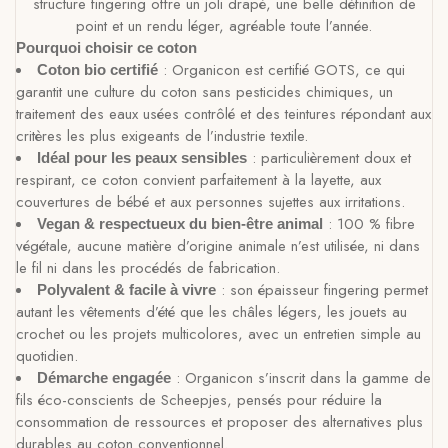
structure fingering offre un joli drapé, une belle définition de
point et un rendu léger, agréable toute l’année.
Pourquoi choisir ce coton
: Organicon est certifié GOTS, ce qui
Coton bio certifié
garantit une culture du coton sans pesticides chimiques, un
traitement des eaux usées contrôlé et des teintures répondant aux
critères les plus exigeants de l’industrie textile.
: particulièrement doux et
Idéal pour les peaux sensibles
respirant, ce coton convient parfaitement à la layette, aux
couvertures de bébé et aux personnes sujettes aux irritations.
: 100 % fibre
Vegan & respectueux du bien-être animal
végétale, aucune matière d’origine animale n’est utilisée, ni dans
le fil ni dans les procédés de fabrication.
: son épaisseur fingering permet
Polyvalent & facile à vivre
autant les vêtements d’été que les châles légers, les jouets au
crochet ou les projets multicolores, avec un entretien simple au
quotidien.
: Organicon s’inscrit dans la gamme de
Démarche engagée
fils éco-conscients de Scheepjes, pensés pour réduire la
consommation de ressources et proposer des alternatives plus
durables au coton conventionnel.