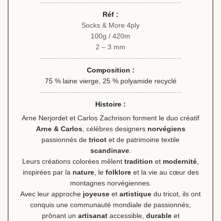
Réf :
Socks & More 4ply
100g / 420m
2 – 3 mm
Composition :
75 % laine vierge, 25 % polyamide recyclé
Histoire :
Arne Nerjordet et Carlos Zachrison forment le duo créatif
Arne & Carlos
, célèbres designers
norvégiens
passionnés de
tricot
et de patrimoine textile
scandinave
.
Leurs créations colorées mêlent
tradition
et
modernité
,
inspirées par la
nature
, le
folklore
et la vie au cœur des
montagnes norvégiennes.
Avec leur approche
joyeuse
et
artistique
du tricot, ils ont
conquis une communauté mondiale de passionnés,
prônant un
artisanat
accessible,
durable
et