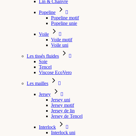
Lin & Chanvre
Popeline
Popeline motif
Popeline unie
Voile
Voile motif
Voile uni
Les tissés fluides
Soie
Tencel
Viscose EcoVero
Les mailles
Jersey
Jersey uni
Jersey motif
Jersey de lin
Jersey de Tencel
Interlock
Interlock uni