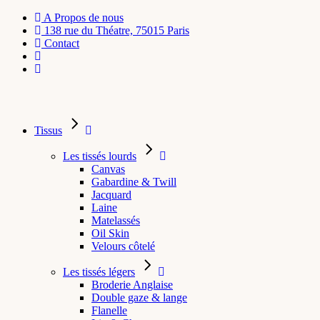
A Propos de nous
138 rue du Théatre, 75015 Paris
Contact
Tissus
Les tissés lourds
Canvas
Gabardine & Twill
Jacquard
Laine
Matelassés
Oil Skin
Velours côtelé
Les tissés légers
Broderie Anglaise
Double gaze & lange
Flanelle