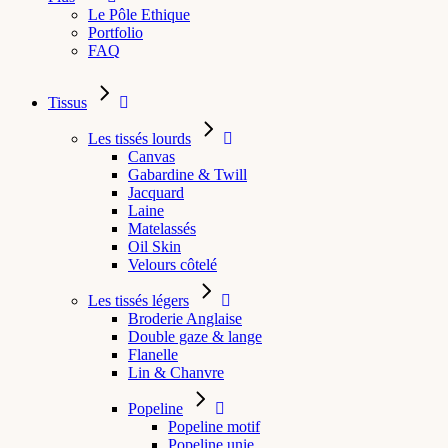
Le Pôle Ethique
Portfolio
FAQ
Tissus
Les tissés lourds
Canvas
Gabardine & Twill
Jacquard
Laine
Matelassés
Oil Skin
Velours côtelé
Les tissés légers
Broderie Anglaise
Double gaze & lange
Flanelle
Lin & Chanvre
Popeline
Popeline motif
Popeline unie