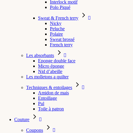
Interlock motif
Polo Piqué
Sweat & French terry
Nicky
Peluche
Polaire
Sweat brossé
French terry
Les absorbants
Eponge double face
Micro éponge
Nid d’abeille
Les molletons a quilter
Techniques & entoilages
Amidon de mais
Entoillage
Pul
Toile à patron
Couture
Coupons