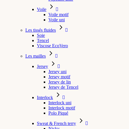
Voile
Voile motif
Voile uni
Les tissés fluides
Soie
Tencel
Viscose EcoVero
Les mailles
Jersey
Jersey uni
Jersey motif
Jersey de lin
Jersey de Tencel
Interlock
Interlock uni
Interlock motif
Polo Piqué
Sweat & French terry
Nicky