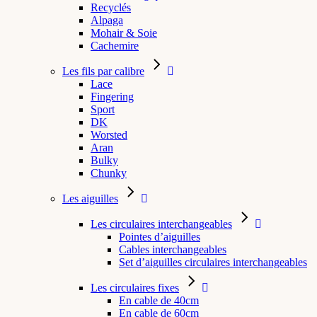
Recyclés
Alpaga
Mohair & Soie
Cachemire
Les fils par calibre
Lace
Fingering
Sport
DK
Worsted
Aran
Bulky
Chunky
Les aiguilles
Les circulaires interchangeables
Pointes d’aiguilles
Cables interchangeables
Set d’aiguilles circulaires interchangeables
Les circulaires fixes
En cable de 40cm
En cable de 60cm