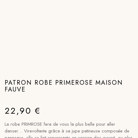
PATRON ROBE PRIMEROSE MAISON
FAUVE
22,90
€
La robe PRIMROSE fera de vous la plus belle pour aller
danser… Virevoltante grâce à sa jupe patineuse composée de
panneaux, elle se fait renversante en version dos ouvert, ou plus