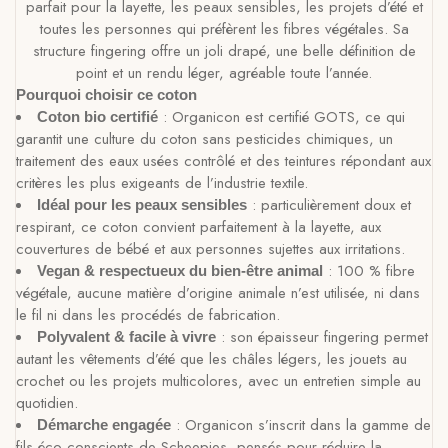
parfait pour la layette, les peaux sensibles, les projets d’été et
toutes les personnes qui préfèrent les fibres végétales. Sa
structure fingering offre un joli drapé, une belle définition de
point et un rendu léger, agréable toute l’année.
Pourquoi choisir ce coton
: Organicon est certifié GOTS, ce qui
Coton bio certifié
garantit une culture du coton sans pesticides chimiques, un
traitement des eaux usées contrôlé et des teintures répondant aux
critères les plus exigeants de l’industrie textile.
: particulièrement doux et
Idéal pour les peaux sensibles
respirant, ce coton convient parfaitement à la layette, aux
couvertures de bébé et aux personnes sujettes aux irritations.
: 100 % fibre
Vegan & respectueux du bien-être animal
végétale, aucune matière d’origine animale n’est utilisée, ni dans
le fil ni dans les procédés de fabrication.
: son épaisseur fingering permet
Polyvalent & facile à vivre
autant les vêtements d’été que les châles légers, les jouets au
crochet ou les projets multicolores, avec un entretien simple au
quotidien.
: Organicon s’inscrit dans la gamme de
Démarche engagée
fils éco-conscients de Scheepjes, pensés pour réduire la