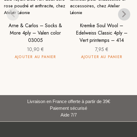
Arne & Carlos – Socks &
Kremke Soul Wool –
More 4ply – Valen color
Edelweiss Classic 4ply –
03005
Vert printemps – 414
10,90
€
7,95
€
AJOUTER AU PANIER
AJOUTER AU PANIER
Livraison en France offerte à partir de 39€
Paiement sécurisé
Aide 7/7