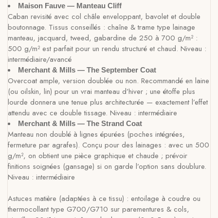
Maison Fauve — Manteau Cliff
Caban revisité avec col châle enveloppant, bavolet et double
boutonnage. Tissus conseillés : chaîne & trame type lainage
manteau, jacquard, tweed, gabardine de 250 à 700 g/m² :
500 g/m² est parfait pour un rendu structuré et chaud. Niveau :
intermédiaire/avancé
Merchant & Mills — The September Coat
Overcoat ample, version doublée ou non. Recommandé en laine
(ou oilskin, lin) pour un vrai manteau d’hiver ; une étoffe plus
lourde donnera une tenue plus architecturée — exactement l’effet
attendu avec ce double tissage. Niveau : intermédiaire
Merchant & Mills — The Strand Coat
Manteau non doublé à lignes épurées (poches intégrées,
fermeture par agrafes). Conçu pour des lainages : avec un 500
g/m², on obtient une pièce graphique et chaude ; prévoir
finitions soignées (gansage) si on garde l’option sans doublure.
Niveau : intermédiaire
Astuces matière (adaptées à ce tissu) : entoilage à coudre ou
thermocollant type G700/G710 sur parementures & cols,