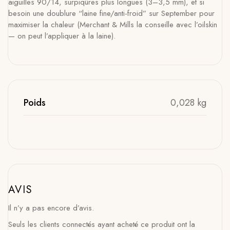
aiguilles 90/14, surpiqûres plus longues (3–3,5 mm), et si
besoin une doublure “laine fine/anti-froid” sur September pour
maximiser la chaleur (Merchant & Mills la conseille avec l’oilskin
— on peut l’appliquer à la laine).
Poids
0,028 kg
AVIS
Il n’y a pas encore d’avis.
Seuls les clients connectés ayant acheté ce produit ont la