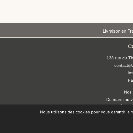
Livraison en Fra
C
138 rue du Th
contact@at
In
Fa
Nos 
Du mardi au v
Samedi
Dimanche
Nous utilisons des cookies pour vous garantir la m
Copyright © 2026 ATELIER LÉONIE