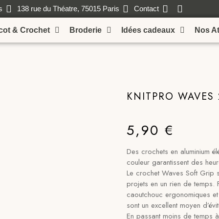
s
138 rue du Théatre, 75015 Paris
Contact
icot & Crochet
Broderie
Idées cadeaux
Nos At
KNITPRO WAVES 
5,90
€
Des crochets en aluminium él
couleur garantissent des heure
Le crochet Waves Soft Grip si
projets en un rien de temps.
caoutchouc ergonomiques et 
sont un excellent moyen d’évi
En passant moins de temps à 