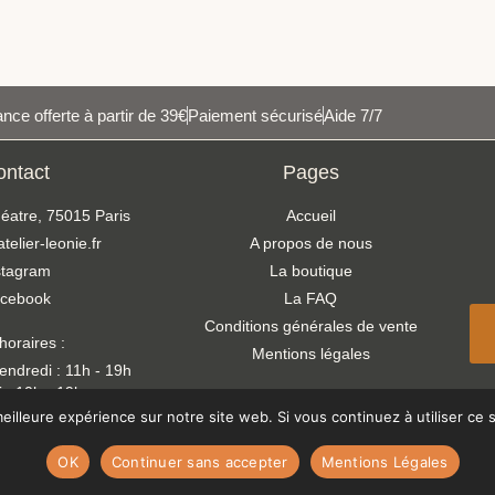
nce offerte à partir de 39€
Paiement sécurisé
Aide 7/7
ontact
Pages
éatre, 75015 Paris
Accueil
elier-leonie.fr
A propos de nous
stagram
La boutique
cebook
La FAQ
Conditions générales de vente
horaires :
Mentions légales
endredi : 11h - 19h
 : 10h - 19h
 : 14h30 - 18h
eilleure expérience sur notre site web. Si vous continuez à utiliser ce
OK
Continuer sans accepter
Mentions Légales