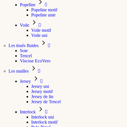
Popeline
Popeline motif
Popeline unie
Voile
Voile motif
Voile uni
Les tissés fluides
Soie
Tencel
Viscose EcoVero
Les mailles
Jersey
Jersey uni
Jersey motif
Jersey de lin
Jersey de Tencel
Interlock
Interlock uni
Interlock motif