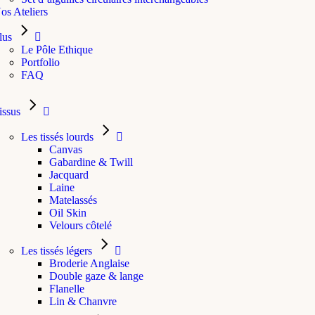
os Ateliers
lus
Le Pôle Ethique
Portfolio
FAQ
issus
Les tissés lourds
Canvas
Gabardine & Twill
Jacquard
Laine
Matelassés
Oil Skin
Velours côtelé
Les tissés légers
Broderie Anglaise
Double gaze & lange
Flanelle
Lin & Chanvre