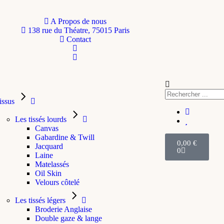
A Propos de nous
138 rue du Théatre, 75015 Paris
Contact
issus
Les tissés lourds
Canvas
Gabardine & Twill
0,00
€
Jacquard
0
Laine
Matelassés
Oil Skin
Velours côtelé
Les tissés légers
Broderie Anglaise
Double gaze & lange