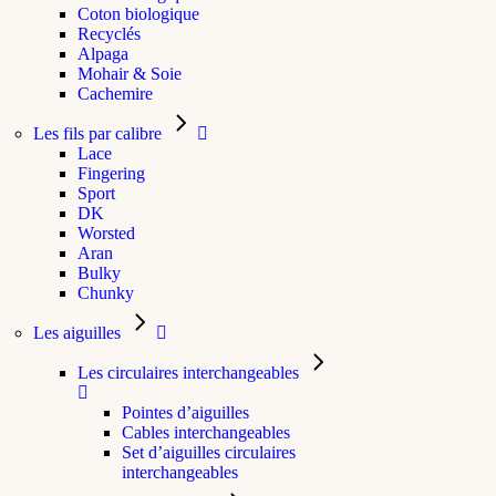
Coton biologique
Recyclés
Alpaga
Mohair & Soie
Cachemire
Les fils par calibre
Lace
Fingering
Sport
DK
Worsted
Aran
Bulky
Chunky
Les aiguilles
Les circulaires interchangeables
Pointes d’aiguilles
Cables interchangeables
Set d’aiguilles circulaires
interchangeables