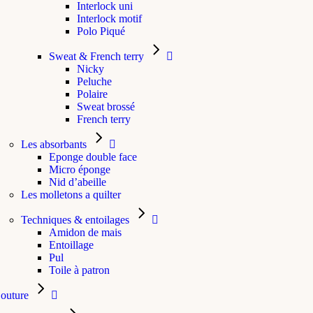
Interlock uni
Interlock motif
Polo Piqué
Sweat & French terry
Nicky
Peluche
Polaire
Sweat brossé
French terry
Les absorbants
Eponge double face
Micro éponge
Nid d’abeille
Les molletons a quilter
Techniques & entoilages
Amidon de mais
Entoillage
Pul
Toile à patron
outure