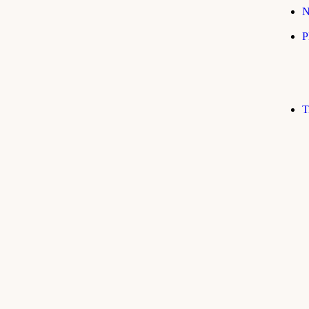
N
P
T