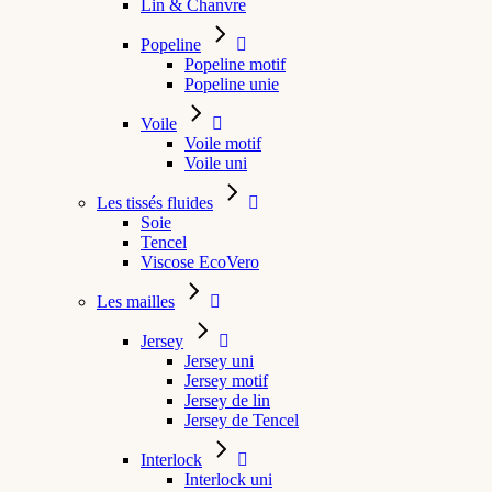
Lin & Chanvre
Popeline
Popeline motif
Popeline unie
Voile
Voile motif
Voile uni
Les tissés fluides
Soie
Tencel
Viscose EcoVero
Les mailles
Jersey
Jersey uni
Jersey motif
Jersey de lin
Jersey de Tencel
Interlock
Interlock uni