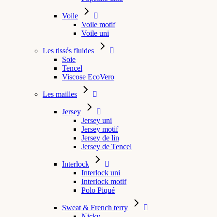
Voile
Voile motif
Voile uni
Les tissés fluides
Soie
Tencel
Viscose EcoVero
Les mailles
Jersey
Jersey uni
Jersey motif
Jersey de lin
Jersey de Tencel
Interlock
Interlock uni
Interlock motif
Polo Piqué
Sweat & French terry
Nicky