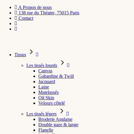
A Propos de nous
138 rue du Théatre, 75015 Paris
Contact
Tissus
Les tissés lourds
Canvas
Gabardine & Twill
Jacquard
Laine
Matelassés
Oil Skin
Velours côtelé
Les tissés légers
Broderie Anglaise
Double gaze & lange
Flanelle