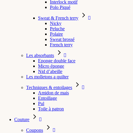
Interlock motif
Polo Piqué
Sweat & French terry
Nicky
Peluche
Polaire
Sweat brossé
French terry
Les absorbants
Eponge double face
Micro éponge
Nid d’abeille
Les molletons a quilter
Techniques & entoilages
Amidon de mais
Entoillage
Pul
Toile à patron
Couture
Coupons