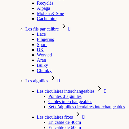
Recyclés
Alpaga
Mohair & Soie
Cachemire
Les fils par calibre
Lace
Fingering
Sport
DK
Worsted
Aran
Bulky
Chunky
Les aiguilles
Les circulaires interchangeables
Pointes d’aiguilles
Cables interchangeables
Set d’aiguilles circulaires interchangeables
Les circulaires fixes
En cable de 40cm
En cable de 60cm