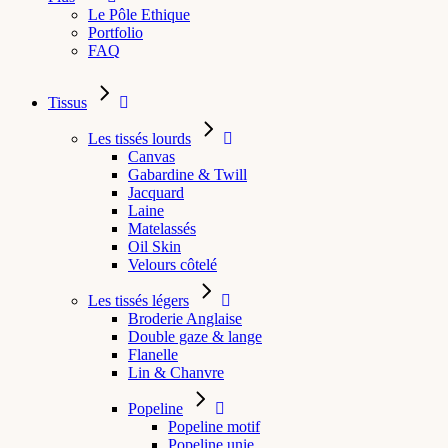
Le Pôle Ethique
Portfolio
FAQ
Tissus
Les tissés lourds
Canvas
Gabardine & Twill
Jacquard
Laine
Matelassés
Oil Skin
Velours côtelé
Les tissés légers
Broderie Anglaise
Double gaze & lange
Flanelle
Lin & Chanvre
Popeline
Popeline motif
Popeline unie