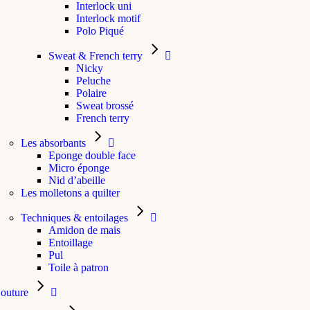
Interlock uni
Interlock motif
Polo Piqué
Sweat & French terry
Nicky
Peluche
Polaire
Sweat brossé
French terry
Les absorbants
Eponge double face
Micro éponge
Nid d’abeille
Les molletons a quilter
Techniques & entoilages
Amidon de mais
Entoillage
Pul
Toile à patron
outure