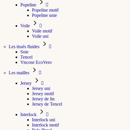
Popeline
Popeline motif
Popeline unie
Voile
Voile motif
Voile uni
Les tissés fluides
Soie
Tencel
Viscose EcoVero
Les mailles
Jersey
Jersey uni
Jersey motif
Jersey de lin
Jersey de Tencel
Interlock
Interlock uni
Interlock motif