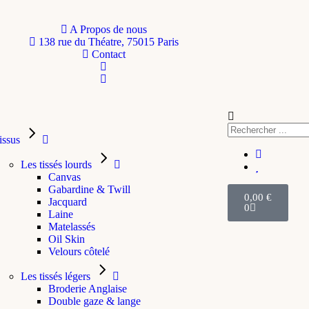
A Propos de nous
138 rue du Théatre, 75015 Paris
Contact
issus
Les tissés lourds
Canvas
Gabardine & Twill
0,00
€
Jacquard
0
Laine
Matelassés
Oil Skin
Velours côtelé
Les tissés légers
Broderie Anglaise
Double gaze & lange