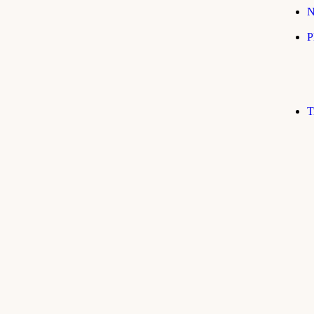
N
P
T