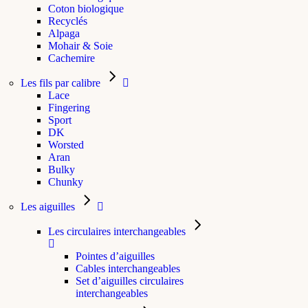
Coton biologique
Recyclés
Alpaga
Mohair & Soie
Cachemire
Les fils par calibre
Lace
Fingering
Sport
DK
Worsted
Aran
Bulky
Chunky
Les aiguilles
Les circulaires interchangeables
Pointes d’aiguilles
Cables interchangeables
Set d’aiguilles circulaires
interchangeables