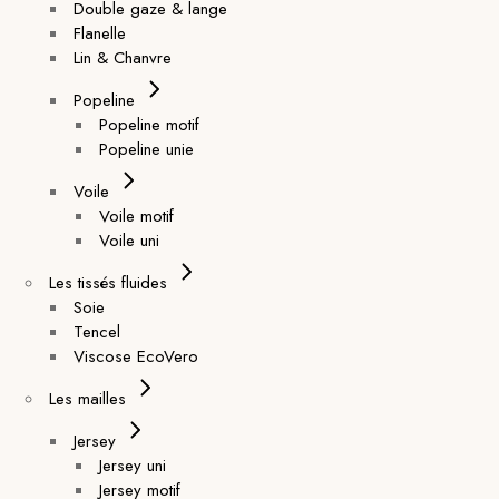
Double gaze & lange
Flanelle
Lin & Chanvre
Popeline
Popeline motif
Popeline unie
Voile
Voile motif
Voile uni
Les tissés fluides
Soie
Tencel
Viscose EcoVero
Les mailles
Jersey
Jersey uni
Jersey motif