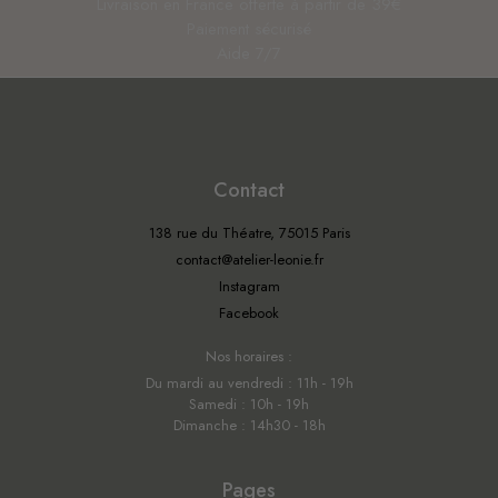
Livraison en France offerte à partir de 39€
Paiement sécurisé
Aide 7/7
Contact
138 rue du Théatre, 75015 Paris
contact@atelier-leonie.fr
Instagram
Facebook
Nos horaires :
Du mardi au vendredi : 11h - 19h
Samedi : 10h - 19h
Dimanche : 14h30 - 18h
Pages